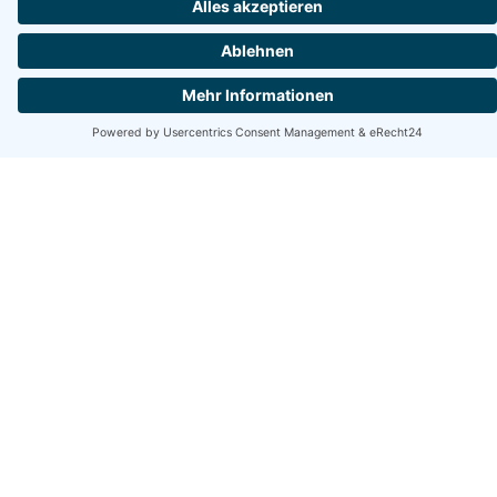
in Rostock an der Ostsee
Ferienhäuser in Rostock - Ihr Traumurlaub an der
Ostsee
Träumen Sie von einem Urlaub an der malerischen Ostseeküste,
wo der Himmel das Meer küsst und die Natur ihre
unvergleichliche Schönheit präsentiert? Rostock, eine Perle
Norddeutschlands, begrüßt Sie mit offenen Armen und einer
Vielfalt an charmanten Ferienhäusern, die den perfekten
Rückzugsort für Reisende bieten, die Komfort, Privatsphäre und
das besondere Etwas suchen. Entdecken Sie, wie ein Aufenthalt in
einem Ferienhaus in Rostock Ihren Urlaub unvergesslich machen
kann.
Die Ferienhäuser in Rostock, am Rande der Ostsee, bieten eine
idyllische Auszeit vom Alltagsstress. Mit ihrer gefragten Lage
direkt am kühlen Blau des Wassers versprechen diese Unterkünfte
Entspannung und Wohlgefühl für die ganze Familie oder den