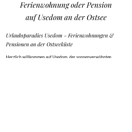
Ferienwohnung oder Pension
auf Usedom an der Ostsee
Urlaubsparadies Usedom - Ferienwohnungen &
Pensionen an der Ostseeküste
Herzlich willkommen auf Usedom, der sonnenverwöhnten
Ostseeinsel, die mit ihrem einzigartigen Flair zu den schönsten
Urlaubszielen Deutschlands zählt. Auf Usedom finden Sie eine
beeindruckende Vielfalt an hochwertigen Unterkünften, die Ihren
Aufenthalt zu einem unvergesslichen Erlebnis machen werden.
Egal, ob Sie Erholung suchen oder Abenteuer erleben möchten,
Usedom bietet die perfekte Bühne für Ihren Urlaub. Das
Herzstück der Insel sind zweifelsohne die charmanten
Ferienwohnungen und Pensionen, die sich entlang der
malerischen Ostseeküste erstrecken und zur Ruheoase für
Erholungssuchende werden.