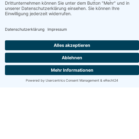
Buchen Sie jetzt Ihren nächsten
Kurzurlaub
in Kappeln an der Ostsee
Genießen Sie einen bezaubernden Kurzurlaub in
Kappeln an der Ostsee
Eingebettet in die malerische Küstenlandschaft Schleswig-
Holsteins, verheißt Kappeln an der Ostsee einen Kurzurlaub
voller Entspannung und einzigartiger Erlebnisse. Ob Sie sich für
eine gemütliche Ferienwohnung, ein stilvolles
Ferienhaus
oder ein
komfortables
Hotel
entscheiden, Kappeln bietet Unterkünfte für
jeden Geschmack und jede Gruppengröße.
Ferienwohnungen
und Ferienhäuser in Kappeln laden dazu ein,