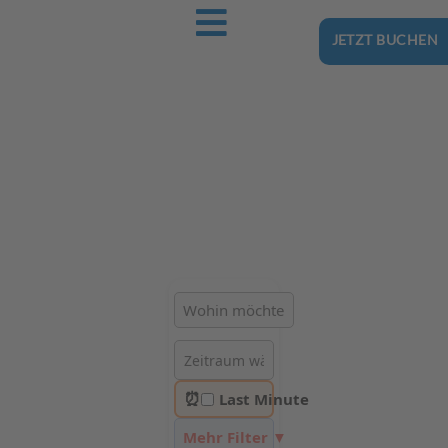
JETZT BUCHEN
Ostsee-Urlaub.Reise
Buchen Sie günstig Ihren nächsten Urlaub an der Ostsee
Hotels | Ferienhäuser | Ferienwohnungen & Pensionen in
Dzielnica Uzdrowiskowa, Kołobrzeg
⏰
Last Minute
Mehr Filter ▼