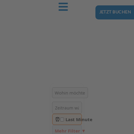
JETZT BUCHEN
Ostsee-Urlaub.Reise
Buchen Sie günstig Ihren nächsten Urlaub an der Ostsee
Hotels | Ferienhäuser | Ferienwohnungen & Pensionen in
Kołobrzeg
⏰
Last Minute
Mehr Filter ▼