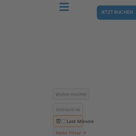
JETZT BUCHEN
Ostsee-Urlaub.Reise
Buchen Sie günstig Ihren nächsten Urlaub an der Ostsee
Hotels | Ferienhäuser | Ferienwohnungen & Pensionen in
Kołobrzeg
⏰
Last Minute
Mehr Filter ▼