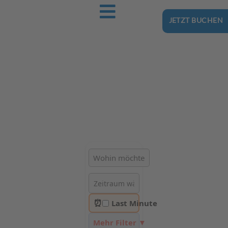
JETZT BUCHEN
Ostsee-Urlaub.Reise
Buchen Sie günstig Ihren nächsten Urlaub an der Ostsee
Hotels | Ferienhäuser | Ferienwohnungen & Pensionen in
Żarnowska
⏰
Last Minute
Mehr Filter ▼