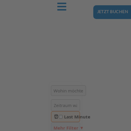
JETZT BUCHEN
Ostsee-Urlaub.Reise
Buchen Sie günstig Ihren nächsten Urlaub an der Ostsee
Hotels | Ferienhäuser | Ferienwohnungen & Pensionen in
Mielno
⏰
Last Minute
Mehr Filter ▼