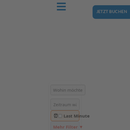
JETZT BUCHEN
Ostsee-Urlaub.Reise
Buchen Sie günstig Ihren nächsten Urlaub an der Ostsee
Hotels | Ferienhäuser | Ferienwohnungen & Pensionen in
Misdroy
⏰
Last Minute
Mehr Filter ▼