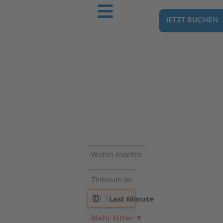
JETZT BUCHEN
Ostsee-Urlaub.Reise
Buchen Sie günstig Ihren nächsten Urlaub an der Ostsee
Hotels | Ferienhäuser | Ferienwohnungen & Pensionen in
Stegna
⏰
Last Minute
Mehr Filter ▼