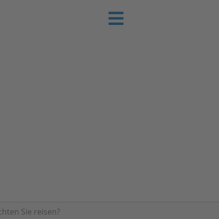
e-Urlaub
 Sie günstig Ihren nächsten Urlaub an der
Ferienhäuser | Ferienwohnungen & Pensionen