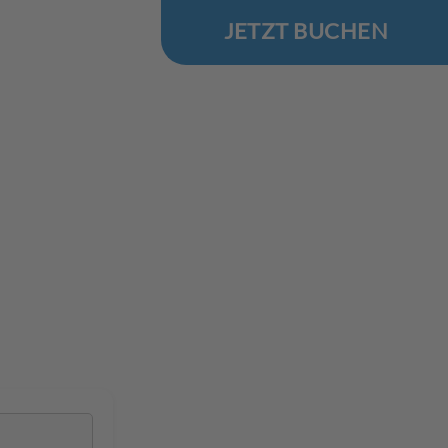
JETZT BUCHEN
.Reise
 Ostsee
 in Jantar