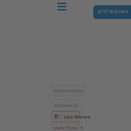
JETZT BUCHEN
Ostsee-Urlaub.Reise
Buchen Sie günstig Ihren nächsten Urlaub an der Ostsee
Hotels | Ferienhäuser | Ferienwohnungen & Pensionen in
Kołobrzeg
⏰
Last Minute
Mehr Filter ▼