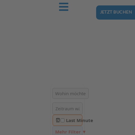
JETZT BUCHEN
Ostsee-Urlaub.Reise
Buchen Sie günstig Ihren nächsten Urlaub an der Ostsee
Hotels | Ferienhäuser | Ferienwohnungen & Pensionen in
Darłówko
⏰
Last Minute
Mehr Filter ▼