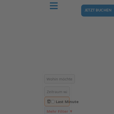
JETZT BUCHEN
Ostsee-Urlaub.Reise
Buchen Sie günstig Ihren nächsten Urlaub an der Ostsee
Hotels | Ferienhäuser | Ferienwohnungen & Pensionen in
Ustronie Morskie
⏰
Last Minute
Mehr Filter ▼