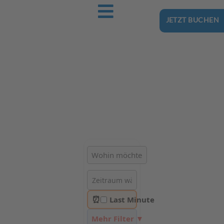
JETZT BUCHEN
Ostsee-Urlaub.Reise
Buchen Sie günstig Ihren nächsten Urlaub an der Ostsee
Hotels | Ferienhäuser | Ferienwohnungen & Pensionen in
Misdroy
⏰
Last Minute
Mehr Filter ▼