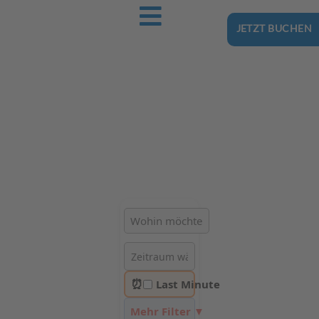
JETZT BUCHEN
Ostsee-Urlaub.Reise
Buchen Sie günstig Ihren nächsten Urlaub an der Ostsee
Hotels | Ferienhäuser | Ferienwohnungen & Pensionen in
Bobolin
⏰
Last Minute
Mehr Filter ▼