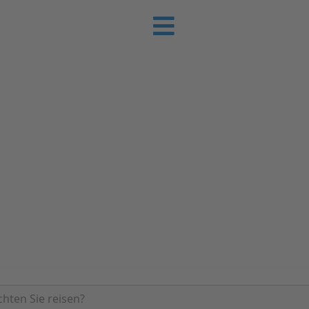
e-Urlaub
 Sie günstig Ihren nächsten Urlaub an der
rienhäuser | Ferienwohnungen & Pensionen 