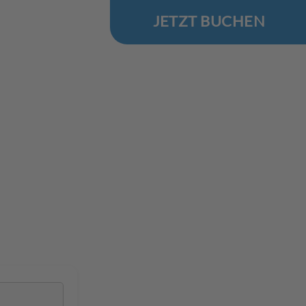
JETZT BUCHEN
.Reise
 Ostsee
in Łebieniec