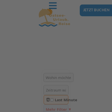
JETZT BUCHEN
Ostsee-Urlaub.Reise
Buchen Sie günstig Ihren nächsten Urlaub an der Ostsee
Hotels | Ferienhäuser | Ferienwohnungen & Pensionen in
Mieroszyno
⏰
Last Minute
Mehr Filter ▼