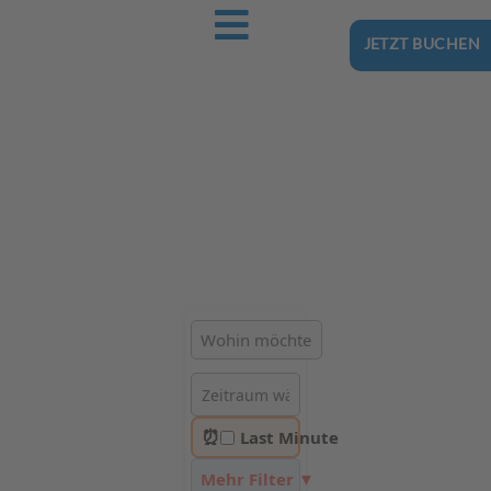
JETZT BUCHEN
Ostsee-Urlaub.Reise
Buchen Sie günstig Ihren nächsten Urlaub an der Ostsee
Hotels | Ferienhäuser | Ferienwohnungen & Pensionen in
Trzęsacz
⏰
Last Minute
Mehr Filter ▼