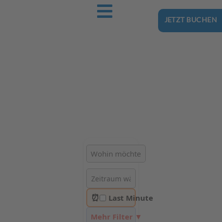
JETZT BUCHEN
Ostsee-Urlaub.Reise
Buchen Sie günstig Ihren nächsten Urlaub an der Ostsee
Hotels | Ferienhäuser | Ferienwohnungen & Pensionen in
Słajszewo
⏰
Last Minute
Mehr Filter ▼