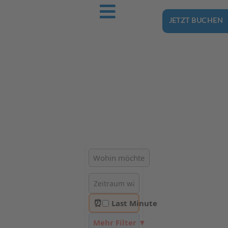
JETZT BUCHEN
Ostsee-Urlaub.Reise
Buchen Sie günstig Ihren nächsten Urlaub an der Ostsee
Hotels | Ferienhäuser | Ferienwohnungen & Pensionen in
Jastrzębia Góra
⏰
Last Minute
Mehr Filter ▼