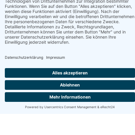
Unterstützt von
Domki Halo Morze in Jastrzębia
Góra
Borowikowa 8, 84-104 Jastrzębia Góra, polnische Ostsee