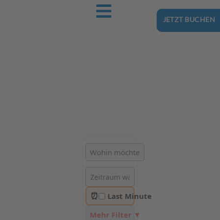
JETZT BUCHEN
Ostsee-Urlaub.Reise
Buchen Sie günstig Ihren nächsten Urlaub an der Ostsee
Hotels | Ferienhäuser | Ferienwohnungen & Pensionen in
Jastrzębia Góra
⏰
Last Minute
Mehr Filter ▼