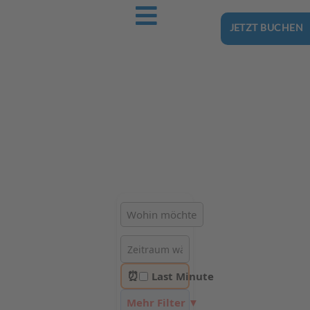
JETZT BUCHEN
Ostsee-Urlaub.Reise
Buchen Sie günstig Ihren nächsten Urlaub an der Ostsee
Hotels | Ferienhäuser | Ferienwohnungen & Pensionen in
Lubkowo
⏰
Last Minute
Mehr Filter ▼