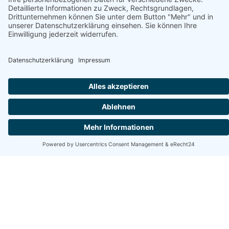
Unterstützt von
Domki Teo Piętrowe I Parterowe in
Rewal
Kwiatowa 8 , 72-344 Rewal, polnische Ostsee
- in der Booking.com Karte anzeigen
Domki Teo Piętrowe I Parterowe
in Rewal - Ihr traumhafter Urlaub