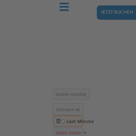
JETZT BUCHEN
Ostsee-Urlaub.Reise
Buchen Sie günstig Ihren nächsten Urlaub an der Ostsee
Hotels | Ferienhäuser | Ferienwohnungen & Pensionen in
Rewal
⏰
Last Minute
Mehr Filter ▼