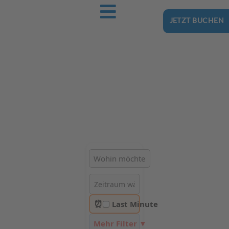
JETZT BUCHEN
Ostsee-Urlaub.Reise
Buchen Sie günstig Ihren nächsten Urlaub an der Ostsee
Hotels | Ferienhäuser | Ferienwohnungen & Pensionen in
Ustka
⏰
Last Minute
Mehr Filter ▼