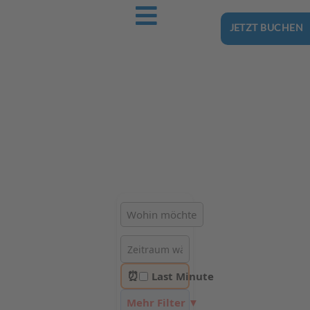
JETZT BUCHEN
Ostsee-Urlaub.Reise
Buchen Sie günstig Ihren nächsten Urlaub an der Ostsee
Hotels | Ferienhäuser | Ferienwohnungen & Pensionen in
Dzielnica Uzdrowiskowa, Kołobrzeg
⏰
Last Minute
Mehr Filter ▼