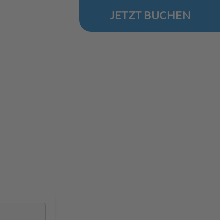
JETZT BUCHEN
.Reise
 Ostsee
n in Waabs