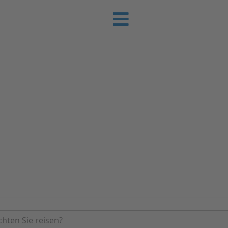
e-Urlaub
 Sie günstig Ihren nächsten Urlaub an der
Ferienhäuser | Ferienwohnungen & Pensione