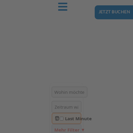
JETZT BUCHEN
Ostsee-Urlaub.Reise
Buchen Sie günstig Ihren nächsten Urlaub an der Ostsee
Hotels | Ferienhäuser | Ferienwohnungen & Pensionen in
Wrzosowo
⏰
Last Minute
Mehr Filter ▼