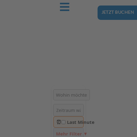
JETZT BUCHEN
Ostsee-Urlaub.Reise
Buchen Sie günstig Ihren nächsten Urlaub an der Ostsee
Hotels | Ferienhäuser | Ferienwohnungen & Pensionen in
Pobierowo
⏰
Last Minute
Mehr Filter ▼