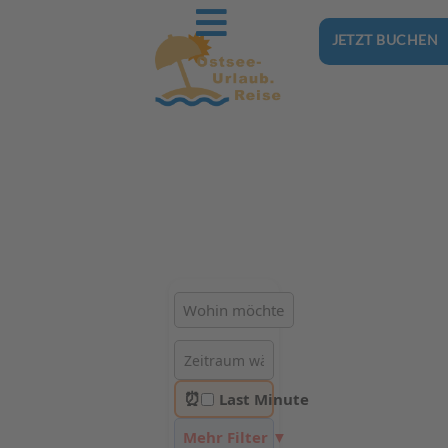
JETZT BUCHEN
Ostsee-Urlaub.Reise
Buchen Sie günstig Ihren nächsten Urlaub an der Ostsee
Hotels | Ferienhäuser | Ferienwohnungen & Pensionen in
Ustronie Morskie
⏰
Last Minute
Mehr Filter ▼