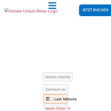
JETZT BUCHEN
Ostsee-Urlaub.Reise
Buchen Sie günstig Ihren nächsten Urlaub an der Ostsee
Hotels | Ferienhäuser | Ferienwohnungen & Pensionen in
Peenemünde
⏰
Last Minute
Mehr Filter ▼