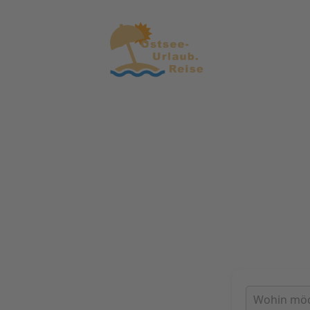
Ostse
Buchen
Hotels | Fe