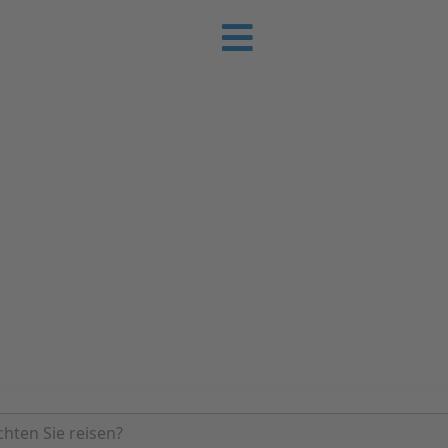
e-Urlaub
 Sie günstig Ihren nächsten Urlaub an der
rienhäuser | Ferienwohnungen & Pensionen 