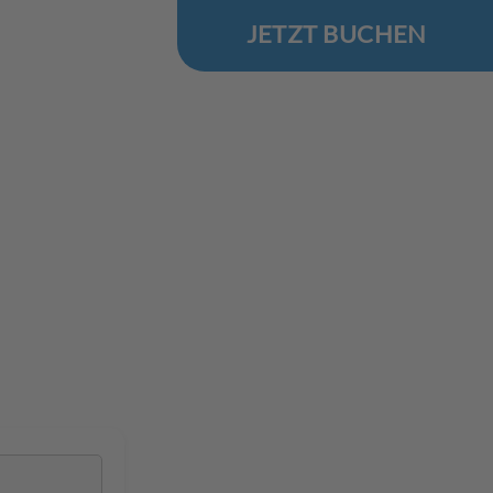
JETZT BUCHEN
.Reise
 Ostsee
in Kołobrzeg