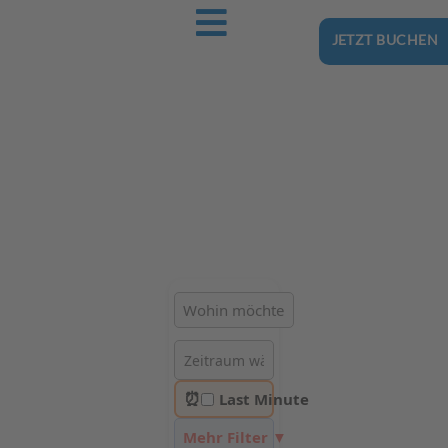
JETZT BUCHEN
Ostsee-Urlaub.Reise
Buchen Sie günstig Ihren nächsten Urlaub an der Ostsee
Hotels | Ferienhäuser | Ferienwohnungen & Pensionen in
Wismar
⏰
Last Minute
Mehr Filter ▼