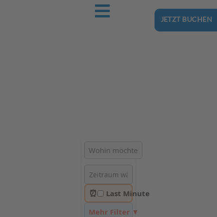
JETZT BUCHEN
Ostsee-Urlaub.Reise
Buchen Sie günstig Ihren nächsten Urlaub an der Ostsee
Hotels | Ferienhäuser | Ferienwohnungen & Pensionen in
Gąski
⏰
Last Minute
Mehr Filter ▼