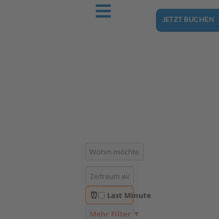
JETZT BUCHEN
Ostsee-Urlaub.Reise
Buchen Sie günstig Ihren nächsten Urlaub an der Ostsee
Hotels | Ferienhäuser | Ferienwohnungen & Pensionen in
Rogowo
⏰
Last Minute
Mehr Filter ▼