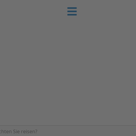
e-Urlaub
 Sie günstig Ihren nächsten Urlaub an der
 Ferienwohnungen & Pensionen in Dzielnica