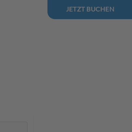
JETZT BUCHEN
.Reise
 Ostsee
 Uzdrowiskowa, Kołobrzeg