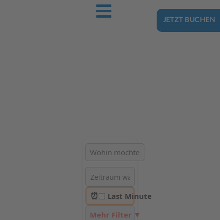
JETZT BUCHEN
Ostsee-Urlaub.Reise
Buchen Sie günstig Ihren nächsten Urlaub an der Ostsee
Hotels | Ferienhäuser | Ferienwohnungen & Pensionen in
Rogowo
⏰
Last Minute
Mehr Filter ▼