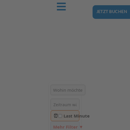
JETZT BUCHEN
Ostsee-Urlaub.Reise
Buchen Sie günstig Ihren nächsten Urlaub an der Ostsee
Hotels | Ferienhäuser | Ferienwohnungen & Pensionen in
Tupadły
⏰
Last Minute
Mehr Filter ▼