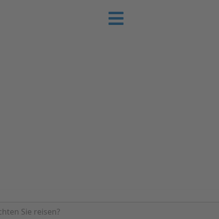
e-Urlaub
 Sie günstig Ihren nächsten Urlaub an der
Ferienhäuser | Ferienwohnungen & Pensione