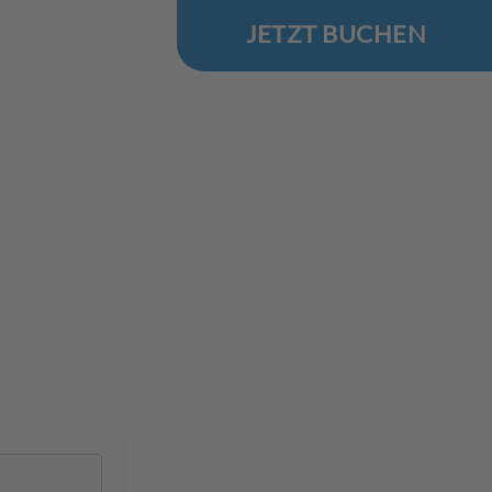
JETZT BUCHEN
.Reise
 Ostsee
n in Dahme