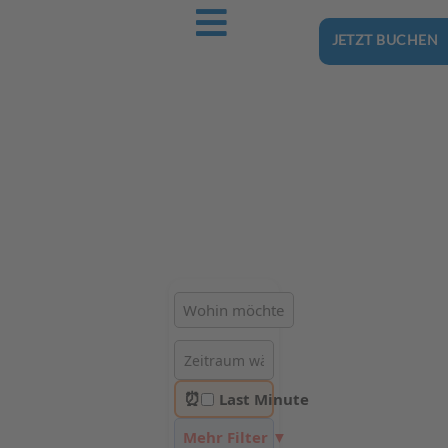
JETZT BUCHEN
Ostsee-Urlaub.Reise
Buchen Sie günstig Ihren nächsten Urlaub an der Ostsee
Hotels | Ferienhäuser | Ferienwohnungen & Pensionen in
Kąty Rybackie
⏰
Last Minute
Mehr Filter ▼