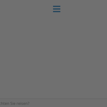
e-Urlaub
 Sie günstig Ihren nächsten Urlaub an der
erienhäuser | Ferienwohnungen & Pensionen