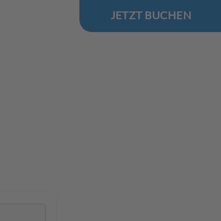
JETZT BUCHEN
.Reise
 Ostsee
 in Łukęcin