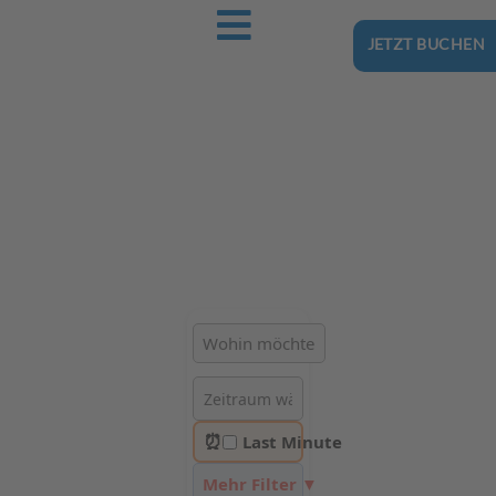
JETZT BUCHEN
Ostsee-Urlaub.Reise
Buchen Sie günstig Ihren nächsten Urlaub an der Ostsee
Hotels | Ferienhäuser | Ferienwohnungen & Pensionen in
Timmendorfer Strand
⏰
Last Minute
Mehr Filter ▼