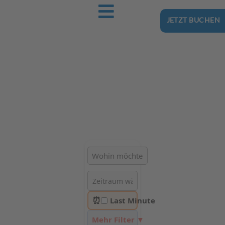
JETZT BUCHEN
Ostsee-Urlaub.Reise
Buchen Sie günstig Ihren nächsten Urlaub an der Ostsee
Hotels | Ferienhäuser | Ferienwohnungen & Pensionen in
Ulinia
⏰
Last Minute
Mehr Filter ▼