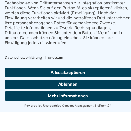
Unterstützt von
Zakątek Bałtyku Ustka in Ustka
Poświatowskiej, 76-270 Ustka, polnische Ostsee